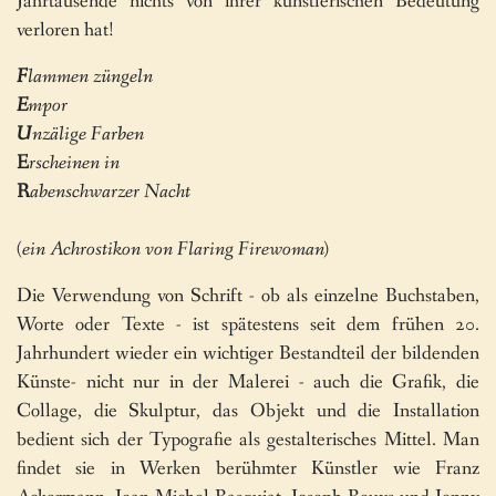
Jahrtausende nichts von ihrer künstlerischen Bedeutung
verloren hat!
F
lammen züngeln
E
mpor
U
nzälige Farben
E
rscheinen in
R
abenschwarzer Nacht
(ein Achrostikon von Flaring Firewoman)
Die Verwendung von Schrift - ob als einzelne Buchstaben,
Worte oder Texte - ist spätestens seit dem frühen 20.
Jahrhundert wieder ein wichtiger Bestandteil der bildenden
Künste- nicht nur in der Malerei - auch die Grafik, die
Collage, die Skulptur, das Objekt und die Installation
bedient sich der Typografie als gestalterisches Mittel. Man
findet sie in Werken berühmter Künstler wie Franz